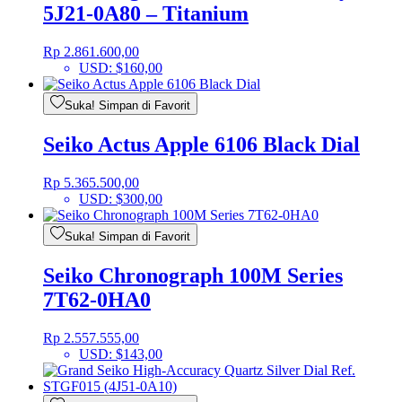
5J21-0A80 – Titanium
Rp
2.861.600,00
USD
:
$160,00
Suka! Simpan di Favorit
Seiko Actus Apple 6106 Black Dial
Rp
5.365.500,00
USD
:
$300,00
Suka! Simpan di Favorit
Seiko Chronograph 100M Series
7T62-0HA0
Rp
2.557.555,00
USD
:
$143,00