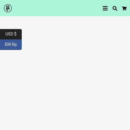
Searc
Car
USD $
IDR Rp