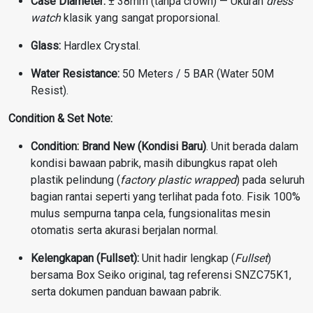
Case Diameter:
± 38mm (tanpa crown) — Ukuran
dress
watch
klasik yang sangat proporsional.
Glass:
Hardlex Crystal
.
Water Resistance:
50 Meters / 5 BAR (Water 50M
Resist)
.
Condition & Set Note:
Condition:
Brand New (Kondisi Baru)
. Unit berada dalam
kondisi bawaan pabrik, masih dibungkus rapat oleh
plastik pelindung (
factory plastic wrapped
) pada seluruh
bagian rantai seperti yang terlihat pada foto
. Fisik 100%
mulus sempurna tanpa cela, fungsionalitas mesin
otomatis serta akurasi berjalan normal
.
Kelengkapan (Fullset):
Unit hadir lengkap (
Fullset
)
bersama Box Seiko original, tag referensi SNZC75K1,
serta dokumen panduan bawaan pabrik
.