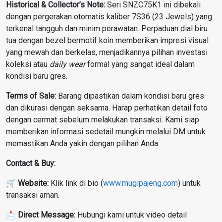
Historical & Collector’s Note:
Seri SNZC75K1 ini dibekali
dengan pergerakan otomatis kaliber 7S36 (23 Jewels) yang
terkenal tangguh dan minim perawatan
. Perpaduan dial biru
tua dengan bezel bermotif koin memberikan impresi visual
yang mewah dan berkelas, menjadikannya pilihan investasi
koleksi atau
daily wear
formal yang sangat ideal dalam
kondisi baru gres
.
Terms of Sale:
Barang dipastikan dalam kondisi baru gres
dan dikurasi dengan seksama
. Harap perhatikan detail foto
dengan cermat sebelum melakukan transaksi
. Kami siap
memberikan informasi sedetail mungkin melalui DM untuk
memastikan Anda yakin dengan pilihan Anda
Contact & Buy:
🛒
Website:
Klik link di bio (
www.mugipajeng.com
) untuk
transaksi aman.
📩
Direct Message:
Hubungi kami untuk video detail