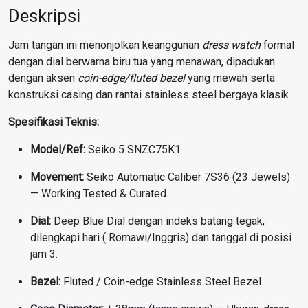
Deskripsi
Jam tangan ini menonjolkan keanggunan
dress watch
formal
dengan dial berwarna biru tua yang menawan, dipadukan
dengan aksen
coin-edge/fluted bezel
yang mewah serta
konstruksi casing dan rantai stainless steel bergaya klasik
.
Spesifikasi Teknis:
Model/Ref:
Seiko 5 SNZC75K1
Movement:
Seiko Automatic Caliber 7S36 (23 Jewels)
— Working Tested & Curated
.
Dial:
Deep Blue Dial dengan indeks batang tegak,
dilengkapi hari ( Romawi/Inggris) dan tanggal di posisi
jam 3
.
Bezel:
Fluted / Coin-edge Stainless Steel Bezel
.