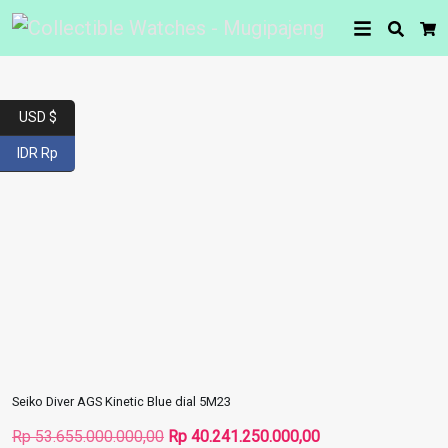
Searc
Car
USD $
IDR Rp
Seiko Diver AGS Kinetic Blue dial 5M23
Harga
Harga
Rp
53.655.000.000,00
Rp
40.241.250.000,00