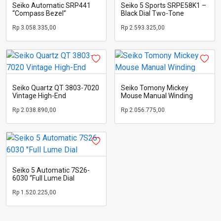
Seiko Automatic SRP441
Seiko 5 Sports SRPE58K1 –
“Compass Bezel”
Black Dial Two-Tone
Rp
3.058.335,00
Rp
2.593.325,00
Seiko Quartz QT 3803-7020
Seiko Tomony Mickey
Vintage High-End
Mouse Manual Winding
Rp
2.038.890,00
Rp
2.056.775,00
Seiko 5 Automatic 7S26-
6030 “Full Lume Dial
Rp
1.520.225,00