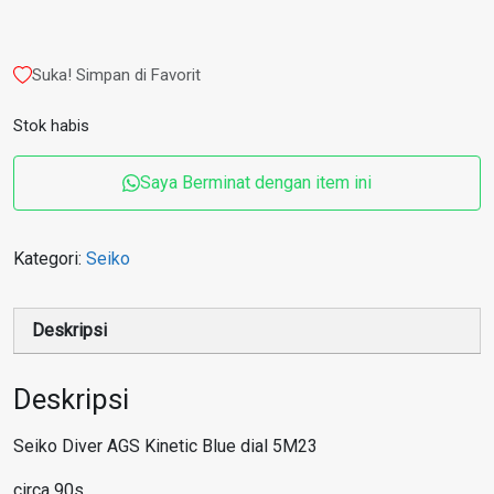
aslinya
saat
adalah:
ini
Rp 53.655.000.000,00.
adalah:
Suka! Simpan di Favorit
Rp 40.241.250.000
Stok habis
Saya Berminat dengan item ini
Kategori:
Seiko
Deskripsi
Deskripsi
Seiko Diver AGS Kinetic Blue dial 5M23
circa 90s