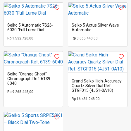
Seiko 5 Automatic 7S26-
Seiko 5 Actus Silver Wave
6030 “Full Lume Dial
Automatic
Rp
1.532.720,00
Rp
3.065.440,00
Seiko “Orange Ghost”
Chronograph Ref. 6139-
Grand Seiko High-Accuracy
6040
Quartz Silver Dial Ref.
STGF015 (4J51-0A10)
Rp
9.268.448,00
Rp
16.481.248,00