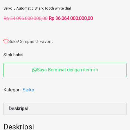
Seiko 5 Automatic Shark Tooth white dial
Harga
Harga
Rp
54.096.000.000,00
Rp
36.064.000.000,00
aslinya
saat
adalah:
ini
Rp 54.096.000.000,00.
adalah:
Suka! Simpan di Favorit
Rp 36.064.000.000
Stok habis
Saya Berminat dengan item ini
Kategori:
Seiko
Deskripsi
Deskripsi