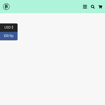
Searc
Car
USD $
IDR Rp