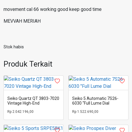
movement cal 66 working good keep good time
MEVVAH MERIAH
Stok habis
Produk Terkait
Seiko Quartz QT 3803-7020
Seiko 5 Automatic 7S26-
Vintage High-End
6030 “Full Lume Dial
Rp
2.042.196,00
Rp
1.522.690,00