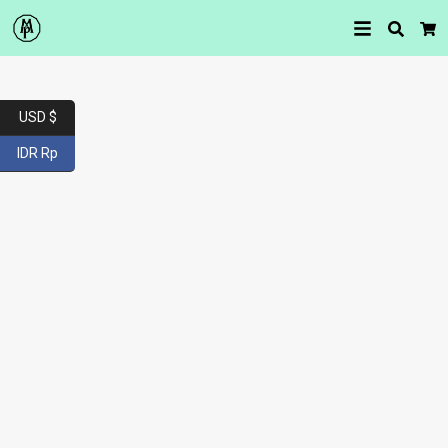
Searc
Car
USD $
IDR Rp