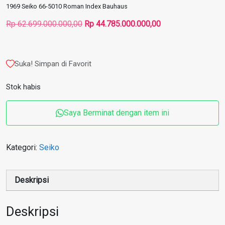
1969 Seiko 66-5010 Roman Index Bauhaus
Harga
Harga
Rp
62.699.000.000,00
Rp
44.785.000.000,00
aslinya
saat
adalah:
ini
Rp 62.699.000.000,00.
adalah:
Suka! Simpan di Favorit
Rp 44.785.000.000
Stok habis
Saya Berminat dengan item ini
Kategori:
Seiko
Deskripsi
Deskripsi