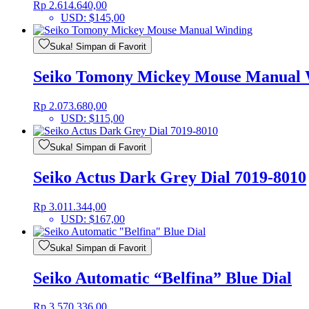
Rp
2.614.640,00
USD
:
$145,00
Suka! Simpan di Favorit
Seiko Tomony Mickey Mouse Manual 
Rp
2.073.680,00
USD
:
$115,00
Suka! Simpan di Favorit
Seiko Actus Dark Grey Dial 7019-8010
Rp
3.011.344,00
USD
:
$167,00
Suka! Simpan di Favorit
Seiko Automatic “Belfina” Blue Dial
Rp
3.570.336,00