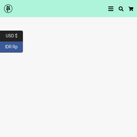
Searc
Car
USD $
IDR Rp