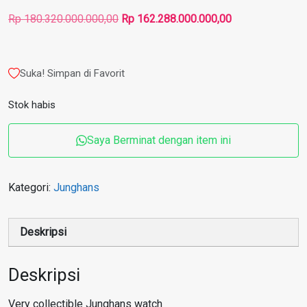
Harga
Harga
Rp
180.320.000.000,00
Rp
162.288.000.000,00
aslinya
saat
adalah:
ini
Rp 180.320.000.000,00.
adalah:
Suka! Simpan di Favorit
Rp 162.288.000
Stok habis
Saya Berminat dengan item ini
Kategori:
Junghans
Deskripsi
Deskripsi
Very collectible Junghans watch