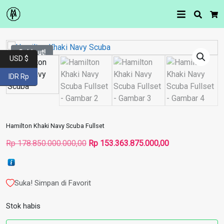
Searc
Car
Sold out!
USD $
IDR Rp
Hamilton Khaki Navy Scuba Fullset
Harga
Harga
Rp
178.850.000.000,00
Rp
153.363.875.000,00
aslinya
saat
adalah:
ini
Rp 178.850.000.000,00.
adalah:
Suka! Simpan di Favorit
Rp 153.363.875
Stok habis