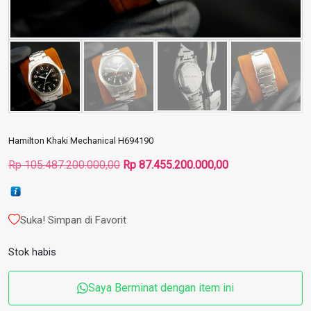
Hamilton Khaki Mechanical H694190
Harga
Harga
Rp
105.487.200.000,00
Rp
87.455.200.000,00
aslinya
saat
adalah:
ini
Rp 105.487.200.000,00.
adalah:
Suka! Simpan di Favorit
Rp 87.455.200.00
Stok habis
Saya Berminat dengan item ini