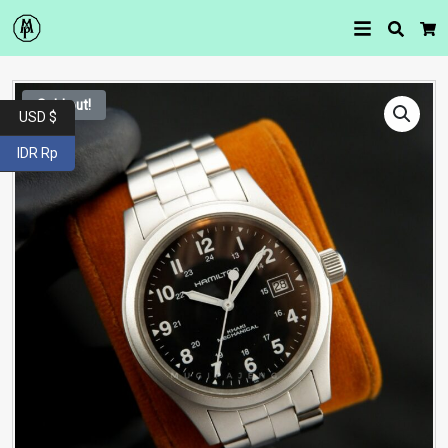
Searc
Car
Sold out!
USD $
IDR Rp