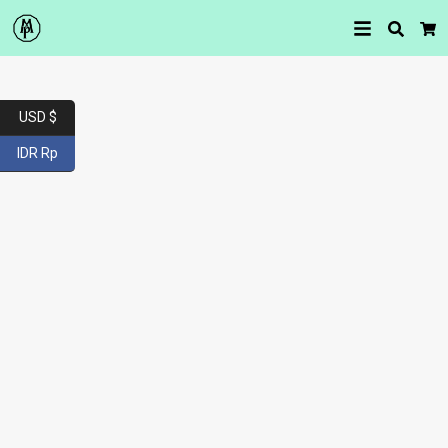
Searc
Car
USD $
IDR Rp