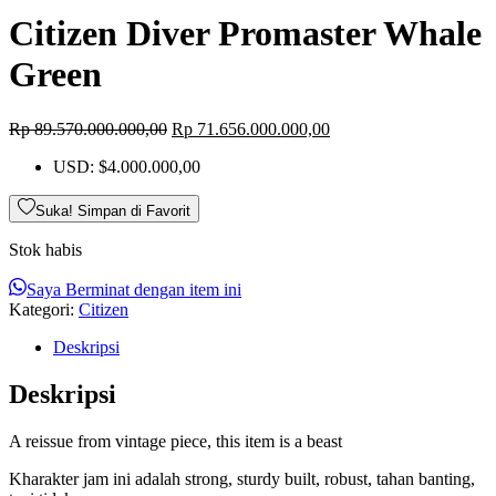
Citizen Diver Promaster Whale
Green
Harga
Harga
Rp
89.570.000.000,00
Rp
71.656.000.000,00
aslinya
saat
USD
:
$4.000.000,00
adalah:
ini
Rp 89.570.000.000,00.
adalah:
Rp 71.656.000.000,00.
Suka! Simpan di Favorit
Stok habis
Saya Berminat dengan item ini
Kategori:
Citizen
Deskripsi
Deskripsi
A reissue from vintage piece, this item is a beast
Kharakter jam ini adalah strong, sturdy built, robust, tahan banting,