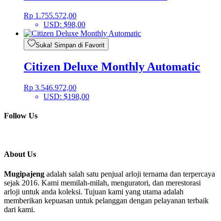
Rp
1.755.572,00
USD
:
$98,00
Suka! Simpan di Favorit
Citizen Deluxe Monthly Automatic
Rp
3.546.972,00
USD
:
$198,00
Follow Us
About Us
Mugipajeng
adalah salah satu penjual arloji ternama dan terpercaya
sejak 2016. Kami memilah-milah, menguratori, dan merestorasi
arloji untuk anda koleksi. Tujuan kami yang utama adalah
memberikan kepuasan untuk pelanggan dengan pelayanan terbaik
dari kami.