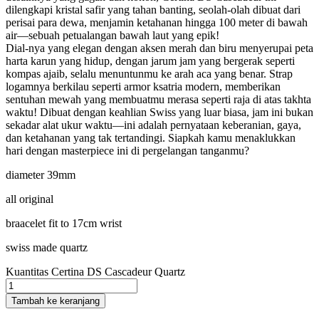
dilengkapi kristal safir yang tahan banting, seolah-olah dibuat dari
perisai para dewa, menjamin ketahanan hingga 100 meter di bawah
air—sebuah petualangan bawah laut yang epik!
Dial-nya yang elegan dengan aksen merah dan biru menyerupai peta
harta karun yang hidup, dengan jarum jam yang bergerak seperti
kompas ajaib, selalu menuntunmu ke arah aca yang benar. Strap
logamnya berkilau seperti armor ksatria modern, memberikan
sentuhan mewah yang membuatmu merasa seperti raja di atas takhta
waktu! Dibuat dengan keahlian Swiss yang luar biasa, jam ini bukan
sekadar alat ukur waktu—ini adalah pernyataan keberanian, gaya,
dan ketahanan yang tak tertandingi. Siapkah kamu menaklukkan
hari dengan masterpiece ini di pergelangan tanganmu?
diameter 39mm
all original
braacelet fit to 17cm wrist
swiss made quartz
Kuantitas Certina DS Cascadeur Quartz
Tambah ke keranjang