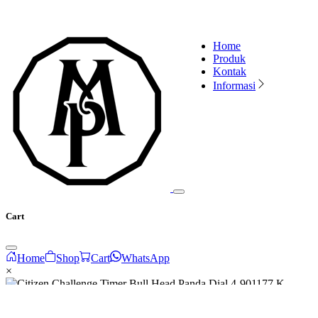
Home
Produk
Kontak
Informasi
Cart
Home
Shop
Cart
WhatsApp
×
M***** m***** dari Bayern, Indonesia