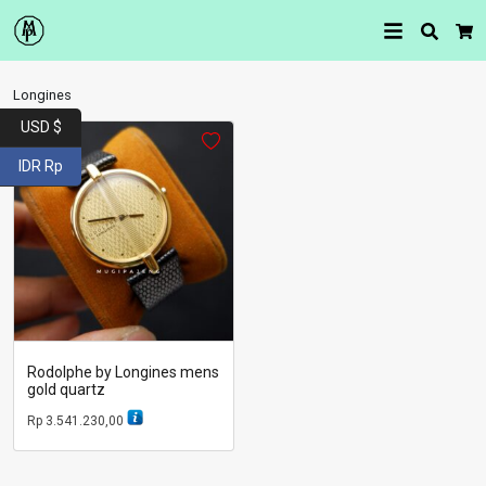
Searc
Car
Longines
USD $
IDR Rp
Rodolphe by Longines mens
gold quartz
Rp
3.541.230,00